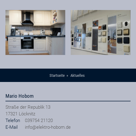
Startseite
Aktuelles
Mario Hobom
Straße der Republik 13
17321
Löcknitz
Telefon
039754 21120
E-Mail
info@elektro-hobom.de