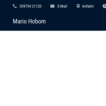
039754 21120
E-Mail
Anfahrt
Mario Hobom