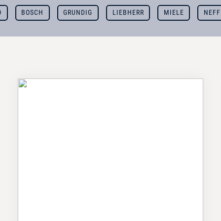
O
BOSCH
GRUNDIG
LIEBHERR
MIELE
NEFF