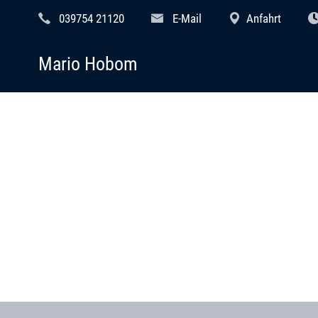
039754 21120
E-Mail
Anfahrt
Mario Hobom