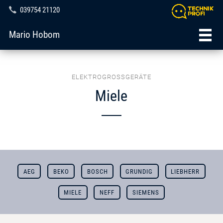
039754 21120
Mario Hobom
ELEKTROGROSSGERÄTE
Miele
AEG
BEKO
BOSCH
GRUNDIG
LIEBHERR
MIELE
NEFF
SIEMENS