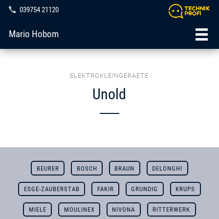
039754 21120
Mario Hobom
ELEKTROKLEINGERAETE
Unold
BEURER
BOSCH
BRAUN
DELONGHI
ESGE-ZAUBERSTAB
FAKIR
GRUNDIG
KRUPS
MIELE
MOULINEX
NIVONA
RITTERWERK