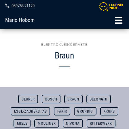
039754 21120
Mario Hobom
ELEKTROKLEINGERAETE
Braun
BEURER
BOSCH
BRAUN
DELONGHI
ESGE-ZAUBERSTAB
FAKIR
GRUNDIG
KRUPS
MIELE
MOULINEX
NIVONA
RITTERWERK