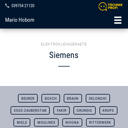
039754 21120
Mario Hobom
ELEKTROKLEINGERAETE
Siemens
BEURER
BOSCH
BRAUN
DELONGHI
ESGE-ZAUBERSTAB
FAKIR
GRUNDIG
KRUPS
MIELE
MOULINEX
NIVONA
RITTERWERK